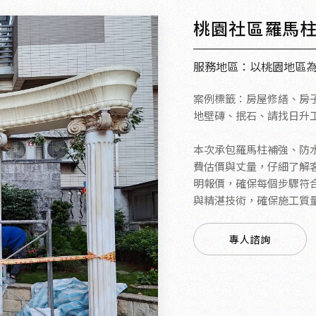
桃園社區羅馬
服務地區：以桃園地區
案例標籤：房屋修繕、房
地壁磚、抿石、請找日升
本次承包羅馬柱補強、防
費估價與丈量，仔細了解
明報價，確保每個步驟符
與精湛技術，確保施工質
專人諮詢