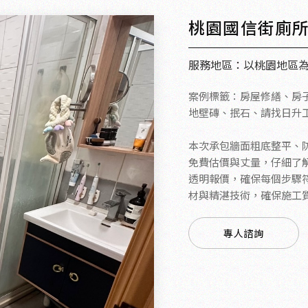
桃園國信街廁
服務地區：以桃園地區
案例標籤：房屋修繕、房
地壁磚、抿石、請找日升
本次承包牆面粗底整平、
免費估價與丈量，仔細了
透明報價，確保每個步驟
材與精湛技術，確保施工
專人諮詢